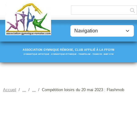
Panneau de gestion des cookies
ASSOCIATION GYMNIQUE RÉMOISE, CLUB AFFILIÉ À LA FFGYM
GYMNASTIQUE ARTISTIQUE - GYMNASTIQUE RYTHMIQUE - TRAMPOLINE - TEAMGYM - BABY GYM
Accueil
Compétition loisirs du 20 mai 2023 : Flashmob
COMPÉTITION LOISIRS DU
20 MAI 2023 : FLASHMOB