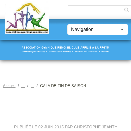
Panneau de gestion des cookies
ASSOCIATION GYMNIQUE RÉMOISE, CLUB AFFILIÉ À LA FFGYM
GYMNASTIQUE ARTISTIQUE - GYMNASTIQUE RYTHMIQUE - TRAMPOLINE - TEAMGYM - BABY GYM
Accueil
GALA DE FIN DE SAISON
GALA DE FIN DE SAISON
PUBLIÉE LE
02 JUIN 2015
PAR CHRISTOPHE JEANTY