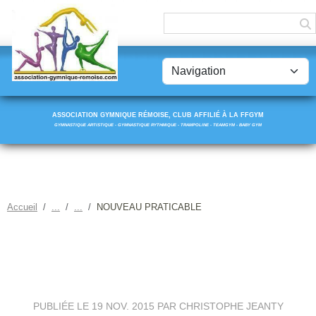
Panneau de gestion des cookies
ASSOCIATION GYMNIQUE RÉMOISE, CLUB AFFILIÉ À LA FFGYM
GYMNASTIQUE ARTISTIQUE - GYMNASTIQUE RYTHMIQUE - TRAMPOLINE - TEAMGYM - BABY GYM
Accueil
NOUVEAU PRATICABLE
NOUVEAU PRATICABLE
PUBLIÉE LE
19 NOV. 2015
PAR CHRISTOPHE JEANTY